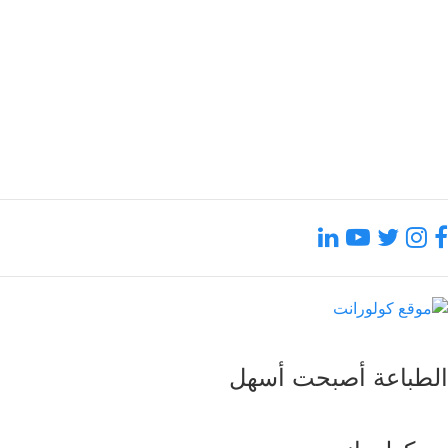
90.00 ر.ق
أضف الى المفضلة
الطباعة أصبحت أسهل